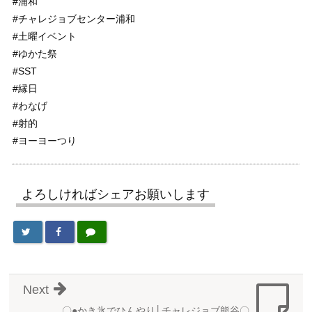
#浦和
#チャレジョブセンター浦和
#土曜イベント
#ゆかた祭
#SST
#縁日
#わなげ
#射的
#ヨーヨーつり
よろしければシェアお願いします
Next
〇●かき氷でひんやり│チャレジョブ熊谷〇