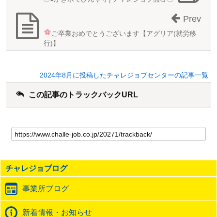
Prev
ご卒業おめでとうございます
【アグリア(就労移
行)】
2024年8月に投稿したチャレジョブセンターの記事一覧
この記事のトラックバックURL
こ
の
記
事
の
チャレジョブログ
ト
ラ
事業所ブログ
ッ
ク
バ
新着情報・お知らせ