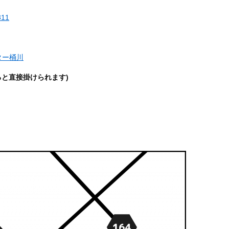
311
ター桶川
ると直接掛けられます)