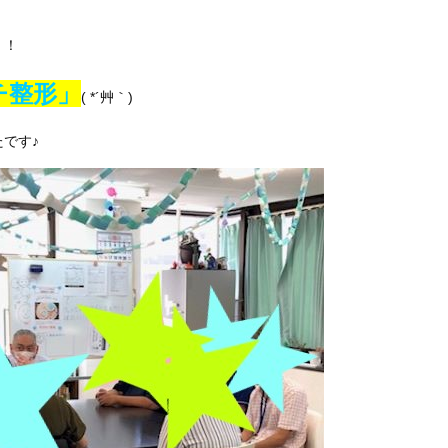
！！
チ整形」
( *´艸｀)
です♪