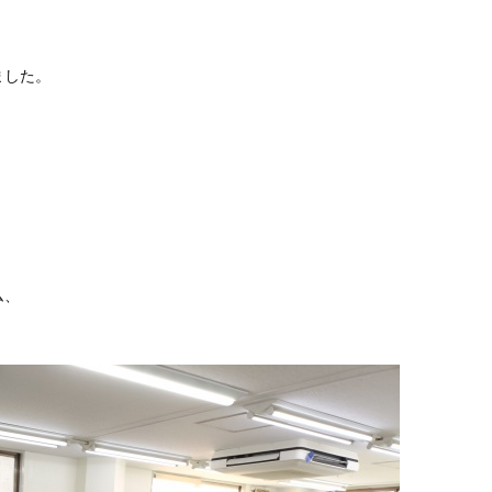
ました。
ム、