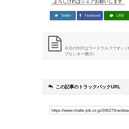
よろしければシェアお願いします
Twitter
Facebook
LINE
今日のSSTはワードウルフです♪（
ブセンター桶川）
この記事のトラックバックURL
こ
の
記
事
の