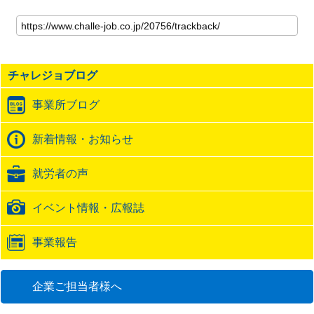
こ
の
記
事
の
チャレジョブログ
ト
ラ
事業所ブログ
ッ
ク
バ
新着情報・お知らせ
ッ
ク
就労者の声
URL
イベント情報・広報誌
事業報告
企業ご担当者様へ