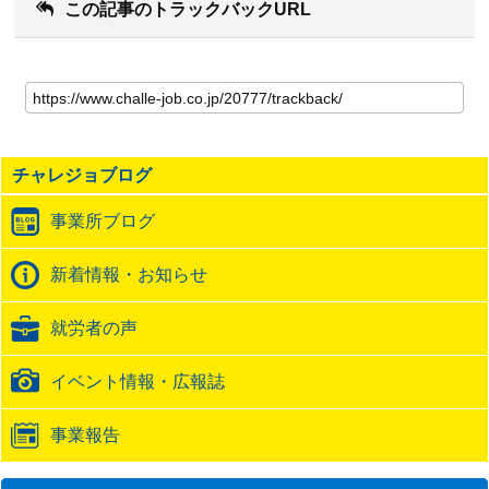
この記事のトラックバックURL
こ
の
記
事
の
チャレジョブログ
ト
ラ
事業所ブログ
ッ
ク
バ
新着情報・お知らせ
ッ
ク
就労者の声
URL
イベント情報・広報誌
事業報告