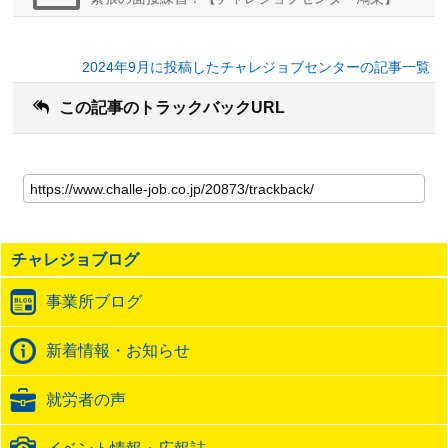
2024年9月に投稿したチャレジョブセンターの記事一覧
この記事のトラックバックURL
こ
の
記
事
の
チャレジョブログ
ト
ラ
事業所ブログ
ッ
ク
バ
新着情報・お知らせ
ッ
ク
就労者の声
URL