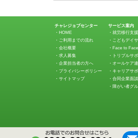
記
事
の
ト
ラ
チャレジョブセンター
サービス案内
ッ
HOME
就労移行支
ク
ご利用までの流れ
こどもデイ
バ
会社概要
Face to Fac
ッ
求人募集
トリプルサ
ク
URL
企業担当者の方へ
オールケア
プライバシーポリシー
キャリアサ
サイトマップ
合同企業面
障がい者グルー