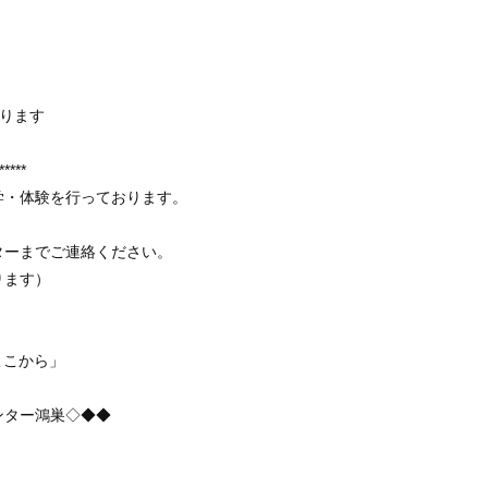
p
ります
*****
学・体験を行っております。
ターまでご連絡ください。
ります）
。
しいはここから」
ンター鴻巣◇◆◆