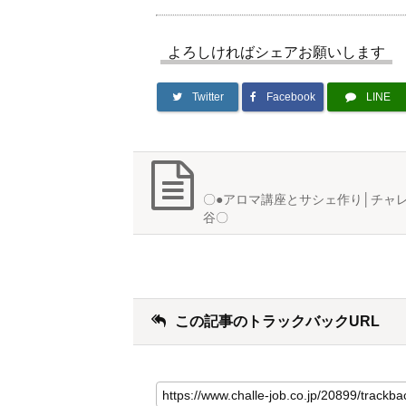
よろしければシェアお願いします
Twitter
Facebook
LINE
〇●アロマ講座とサシェ作り│チャ
谷〇
この記事のトラックバックURL
こ
の