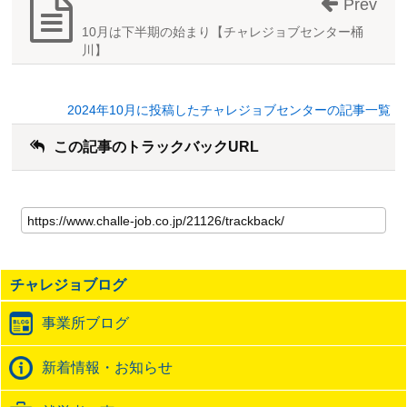
Prev
10月は下半期の始まり【チャレジョブセンター桶
川】
2024年10月に投稿したチャレジョブセンターの記事一覧
この記事のトラックバックURL
こ
の
記
事
の
チャレジョブログ
ト
ラ
事業所ブログ
ッ
ク
バ
新着情報・お知らせ
ッ
ク