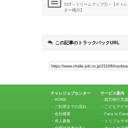
SST～ドリームマップ①～【チャ
ター桶川】
この記事のトラックバックURL
こ
の
記
事
の
ト
ラ
チャレジョブセンター
サービス案内
ッ
HOME
就労移行支
ク
ご利用までの流れ
こどもデイ
バ
会社概要
Face to Fac
ッ
求人募集
トリプルサ
ク
URL
企業担当者の方へ
オールケア