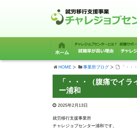
HOME
事業所ブログ
「・・
「・・・（腹痛でイラ
ー浦和
2025年2月13日
就労移行支援事業所
チャレジョブセンター浦和です。