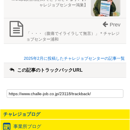
ャレジョブセンター鴻巣】
Prev
「・・・（腹痛でイライラして無言）」＊チャレジ
ョブセンター浦和
2025年2月に投稿したチャレジョブセンターの記事一覧
この記事のトラックバックURL
こ
の
記
事
の
チャレジョブログ
ト
ラ
事業所ブログ
ッ