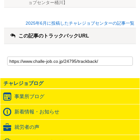
ョブセンター桶川】
2025年6月に投稿したチャレジョブセンターの記事一覧
この記事のトラックバックURL
こ
の
記
事
の
チャレジョブログ
ト
ラ
事業所ブログ
ッ
ク
バ
新着情報・お知らせ
ッ
ク
就労者の声
URL