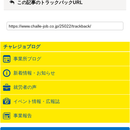
この記事のトラックバックURL
こ
の
記
事
の
チャレジョブログ
ト
ラ
事業所ブログ
ッ
ク
バ
新着情報・お知らせ
ッ
ク
就労者の声
URL
イベント情報・広報誌
事業報告