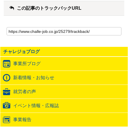
この記事のトラックバックURL
こ
の
記
事
の
チャレジョブログ
ト
ラ
事業所ブログ
ッ
ク
バ
新着情報・お知らせ
ッ
ク
就労者の声
URL
イベント情報・広報誌
事業報告