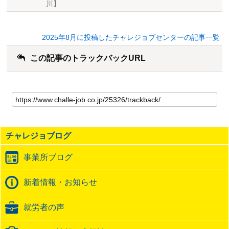
川】
2025年8月に投稿したチャレジョブセンターの記事一覧
この記事のトラックバックURL
こ
の
記
事
の
チャレジョブログ
ト
ラ
事業所ブログ
ッ
ク
バ
新着情報・お知らせ
ッ
ク
就労者の声
URL