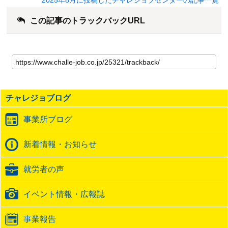
この記事のトラックバックURL
こ
の
記
事
の
チャレジョブログ
ト
ラ
事業所ブログ
ッ
ク
バ
新着情報・お知らせ
ッ
ク
就労者の声
URL
イベント情報・広報誌
事業報告