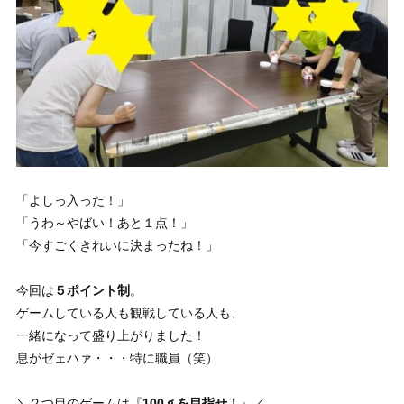
「よしっ入った！」
「うわ～やばい！あと１点！」
「今すごくきれいに決まったね！」
今回は
５ポイント制
。
ゲームしている人も観戦している人も、
一緒になって盛り上がりました！
息がゼェハァ・・・特に職員（笑）
＼２つ目のゲームは『
100ｇを目指せ！
』／