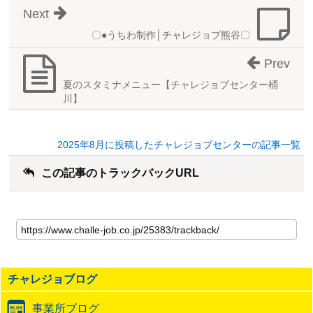
Next
〇●うちわ制作│チャレジョブ熊谷〇
Prev
夏のスタミナメニュー【チャレジョブセンター桶
川】
2025年8月に投稿したチャレジョブセンターの記事一覧
この記事のトラックバックURL
こ
の
記
事
の
チャレジョブログ
ト
ラ
事業所ブログ
ッ