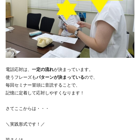
電話応対は、
一定の流れ
が決まっています。
使うフレーズも
パターンが決まっている
ので、
毎回セミナー冒頭に音読することで、
記憶に定着して応対しやすくなります！
さてここからは・・・
＼実践形式です！／
皆さんは、