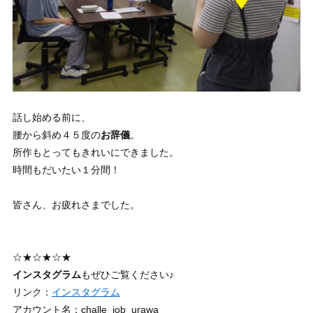
話し始める前に、
腰から斜め４５度の
お辞儀
。
所作もとってもきれいにできました。
時間もだいたい１分間！
皆さん、お疲れさまでした。
☆★☆★☆★
インスタグラム
もぜひご覧ください♪
リンク：
インスタグラム
アカウント名：challe_job_urawa_