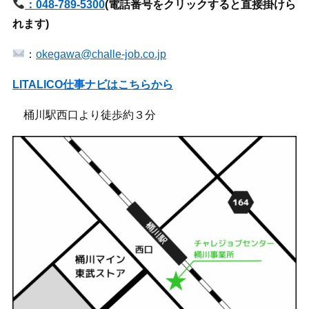
：048-789-5300
(
電話番号をクリックすると直接掛けら
れます)
：
okegawa@challe-job.co.jp
LITALICO仕事ナビはこちらから
桶川駅西口より徒歩約３分