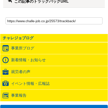
この記事のトラックバックURL
こ
の
記
事
の
チャレジョブログ
ト
ラ
事業所ブログ
ッ
ク
バ
新着情報・お知らせ
ッ
ク
就労者の声
URL
イベント情報・広報誌
事業報告