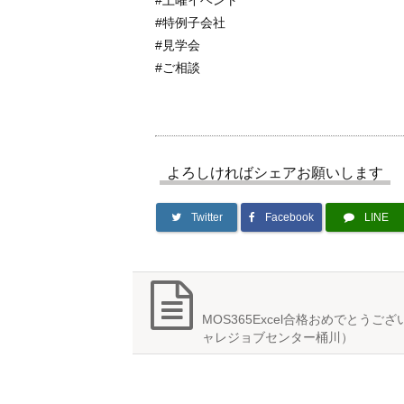
#特例子会社
#見学会
#ご相談
よろしければシェアお願いします
Twitter
Facebook
LINE
MOS365Excel合格おめでとうご
ャレジョブセンター桶川）