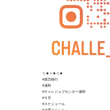
☆★☆★☆★
#就労移行
#浦和
#チャレジョブセンター浦和
#９月
#スケジュール
#土曜イベント