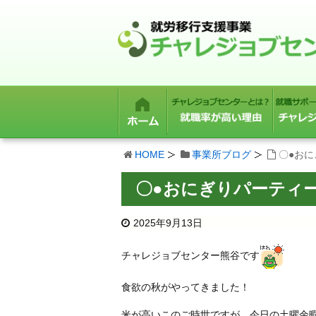
HOME
事業所ブログ
〇●お
〇●おにぎりパーティ
2025年9月13日
チャレジョブセンター熊谷です
食欲の秋がやってきました！
米が高いこのご時世ですが、今日の土曜余