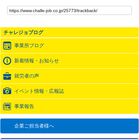
こ
の
記
事
の
チャレジョブログ
ト
ラ
事業所ブログ
ッ
ク
バ
新着情報・お知らせ
ッ
ク
就労者の声
URL
イベント情報・広報誌
事業報告
企業ご担当者様へ