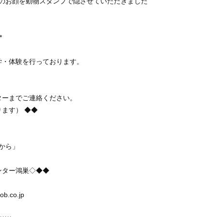
んのお顔を動物スタンプで隠させていただきました
*
学・体験を行っております。
ターまでご連絡ください。
ます） ◆◆
ここから」
ンター鴻巣◇◆◆
ob.co.jp