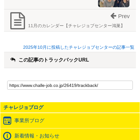
Prev
11月のカレンダー【チャレジョブセンター鴻巣】
2025年10月に投稿したチャレジョブセンターの記事一覧
この記事のトラックバックURL
こ
の
記
事
の
チャレジョブログ
ト
ラ
事業所ブログ
ッ
ク
バ
新着情報・お知らせ