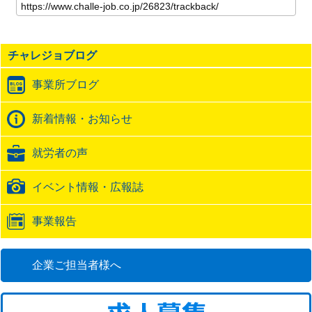
の
記
事
の
チャレジョブログ
ト
ラ
事業所ブログ
ッ
ク
バ
新着情報・お知らせ
ッ
ク
就労者の声
URL
イベント情報・広報誌
事業報告
企業ご担当者様へ