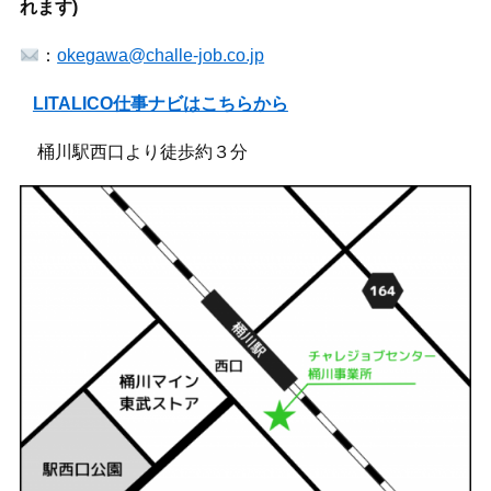
れます)
：
okegawa@challe-job.co.jp
LITALICO仕事ナビはこちらから
桶川駅西口より徒歩約３分