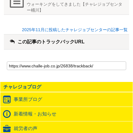
ウォーキングをしてきました【チャレジョブセンタ
ー桶川】
2025年11月に投稿したチャレジョブセンターの記事一覧
この記事のトラックバックURL
こ
の
記
事
の
チャレジョブログ
ト
ラ
事業所ブログ
ッ
ク
バ
新着情報・お知らせ
ッ
ク
就労者の声
URL