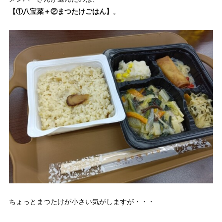
【①八宝菜＋②まつたけごはん
】
。
ちょっとまつたけが小さい気がしますが・・・