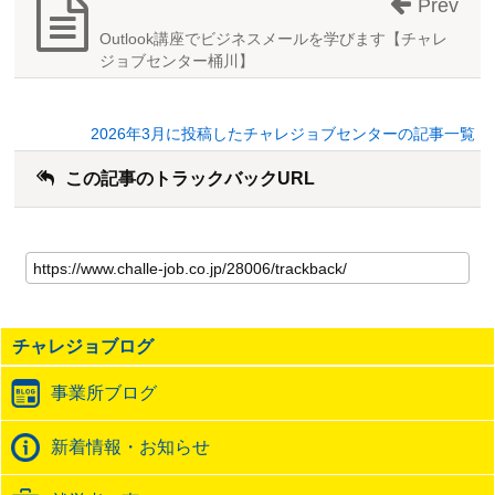
Prev
Outlook講座でビジネスメールを学びます【チャレ
ジョブセンター桶川】
2026年3月に投稿したチャレジョブセンターの記事一覧
この記事のトラックバックURL
こ
の
記
事
の
チャレジョブログ
ト
ラ
事業所ブログ
ッ
ク
バ
新着情報・お知らせ
ッ
ク