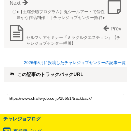
Next
〇●【土曜余暇プログラム】丸シールアートで個性
豊かな作品制作！｜チャレジョブセンター熊谷●
Prev
セルフケアセミナー『ミラクルクエスチョン』【チ
ャレジョブセンター桶川】
2026年5月に投稿したチャレジョブセンターの記事一覧
この記事のトラックバックURL
こ
の
記
事
の
チャレジョブログ
ト
ラ