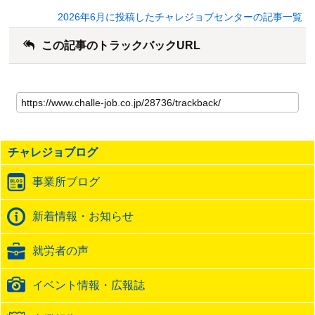
2026年6月に投稿したチャレジョブセンターの記事一覧
この記事のトラックバックURL
こ
の
記
事
の
チャレジョブログ
ト
ラ
事業所ブログ
ッ
ク
バ
新着情報・お知らせ
ッ
ク
就労者の声
URL
イベント情報・広報誌