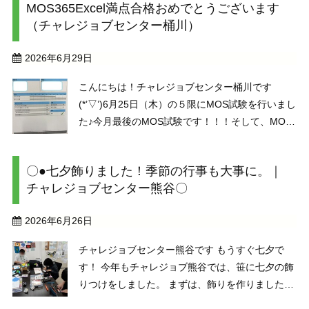
MOS365Excel満点合格おめでとうございます
『Outlook講座』 ...
（チャレジョブセンター桶川）
2026年6月29日
こんにちは！チャレジョブセンター桶川です
(*’▽’)6月25日（木）の５限にMOS試験を行いまし
た♪今月最後のMOS試験です！！！そして、MOS
試験初のNさんです♪MOSの模擬もほぼ満点で行っ
ていました！！！では、初のMOS試験を行ったN
〇●七夕飾りました！季節の行事も大事に。｜
さんに感想を書いて ...
チャレジョブセンター熊谷〇
2026年6月26日
チャレジョブセンター熊谷です もうすぐ七夕で
す！ 今年もチャレジョブ熊谷では、笹に七夕の飾
りつけをしました。 まずは、飾りを作りました。
短冊も作り、ご利用者の皆さんに書いていただき