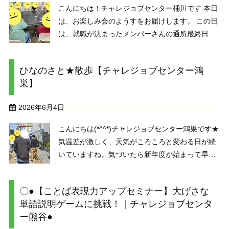
こんにちは！チャレジョブセンター桶川です 本日
は、お楽しみ会のようすをお届けします。 この日
は、就職が決まったメンバーさんの通所最終日。
ご本人の希望で、みんなでUNOを楽しむことにな
りました。 10人を超える大人数でのUNOは、な
ひなのさと★散歩【チャレジョブセンター鴻
かなかの迫力です。& ...
巣】
2026年6月4日
こんにちは(*^^*)チャレジョブセンター鴻巣です★
気温差が激しく、天気がころころと変わる日が続
いていますね。気づいたら新年度が始まって早２
カ月
なんと１年の半分が経過ぎました( *´艸｀)
もう夏じゃないかと思えるような暑さでなんだか
〇●【ことば表現力アップセミナー】大げさな
ふしぎな気分になります((+_+))天気がよく ...
単語説明ゲームに挑戦！｜チャレジョブセンタ
ー熊谷●