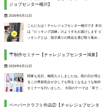
ジョブセンター桶川】
2026年6月11日
こんにちは！チャレジョブセンター桶川です 本日
は『ピッキング訓練』のようすをお届けします ピ
ッキングとは、指示通りの商品を選び取り集める
作業のこと。物流業務や在庫管理、小売業などで
も重要になる作業で、正確性やスピードがとても
制作セミナー【チャレジョブセンター鴻巣】
大切です。 指 ...
2026年6月11日
関東も先日、梅雨入りしましたね。雨の日が増え
るこの季節気分が少しでも明るくなるような制作
セミナーを行いました。 今回のテーマは「革でつ
くるアンブレラマーカー」
自分の傘がひと目で
分かる、実用性バツグンのアイテムです。 革の色
ペーパークラフト作品②【チャレジョブセンタ
を選び、型を整え、穴を開け金具をつけて仕上げ