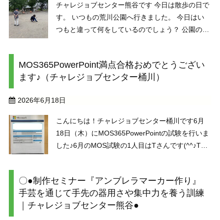
チャレジョブセンター熊谷です 今日は散歩の日で
す。 いつもの荒川公園へ行きました。 今日はい
つもと違って何をしているのでしょう？ 公園の地
面がキャンバスに！？みんなでお絵かき大会 地面
に落書きをしているのです。絵を描くことが好き
MOS365PowerPoint満点合格おめでとうござい
な方が多く一人が始めると、お絵かき大会になり
ます♪（チャレジョブセンター桶川）
ました。 ...
2026年6月18日
こんにちは！チャレジョブセンター桶川です6月
18日（木）にMOS365PowerPointの試験を行いま
した♪6月のMOS試験の1人目はTさんです(^^♪Tさ
んは、Excel、Wordに続いて、PowerPointの資格
を取得しました実際の体験談をここに書いていた
〇●制作セミナー『アンブレラマーカー作り』
だきました！！「 ...
手芸を通じて手先の器用さや集中力を養う訓練
｜チャレジョブセンター熊谷●