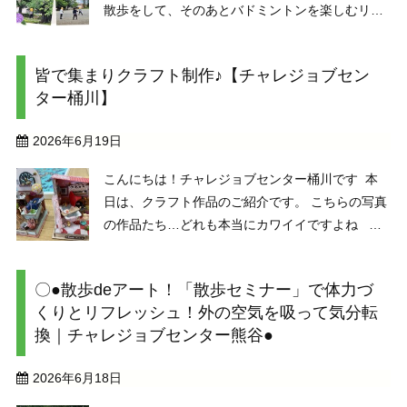
散歩をして、そのあとバドミントンを楽しむリフ
レッシュの時間を設けました。 職員と利用者さん
数名で、ゆっくりとお散歩へ。公園をゆっくり周
皆で集まりクラフト制作♪【チャレジョブセン
回したりバドミントンをしたりと各々自分のペー
ター桶川】
スで過ごしま ...
2026年6月19日
こんにちは！チャレジョブセンター桶川です 本
日は、クラフト作品のご紹介です。 こちらの写真
の作品たち…どれも本当にカワイイですよね ク
ラフトは個人訓練としても取り組めますが、今回
ご紹介する作品は、女性メンバーさんが集まり、
〇●散歩deアート！「散歩セミナー」で体力づ
時 ...
くりとリフレッシュ！外の空気を吸って気分転
換｜チャレジョブセンター熊谷●
2026年6月18日