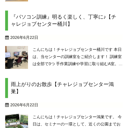
MOS365Wordの取得を目指すためPC室でWordの
訓練を１から頑張っていました。そして今日、
『パソコン訓練』明るく楽しく、丁寧に♪【チ
MOS365 ...
ャレジョブセンター桶川】
2026年6月22日
こんにちは！チャレジョブセンター桶川です 本日
は、当センターの訓練室をご紹介します！ 訓練室
は全部で3つ 手作業訓練や学習に取り組むA室。パ
ソコン訓練を行うB室。そして、主に就労の準備
を進めるC室（就労準備室）があります。 いつも
雨上がりのお散歩【チャレジョブセンター鴻
ご紹介して ...
巣】
2026年6月22日
こんにちは！チャレジョブセンター鴻巣です。 今
日は、セミナーの一環として、近くの公園までお