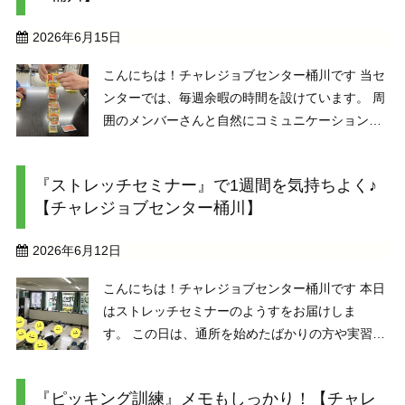
2026年6月15日
こんにちは！チャレジョブセンター桶川です 当セ
ンターでは、毎週余暇の時間を設けています。 周
囲のメンバーさんと自然にコミュニケーションが
取れる、大切なひとときです。 メンバーさんがオ
ススメのカードゲームを持ってきてくれたり、 初
『ストレッチセミナー』で1週間を気持ちよく♪
めての方がいても分かりやすく説明 ...
【チャレジョブセンター桶川】
2026年6月12日
こんにちは！チャレジョブセンター桶川です 本日
はストレッチセミナーのようすをお届けしま
す。 この日は、通所を始めたばかりの方や実習生
の方、「せっかくだし参加してみようかな」とい
う方まで集まり、これまでで一番多い人数でのス
『ピッキング訓練』メモもしっかり！【チャレ
トレッチとなりました ストレッ ...