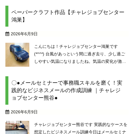
通信では、見事就職が決まり当センターを卒業さ
ペーパークラフト作品【チャレジョブセンター
れた方の生の声をお届けしています。どんな訓練
鴻巣】
が役立った ...
2026年6月9日
こんにちは！チャレジョブセンター鴻巣です
(*^^*) 台風があっという間に過ぎ去り、少し過ご
しやすい気温になりましたね。気温の変化が激し
い時期にもなりますので、みなさま体調には十分
お気を付けください！ さて、今回は利用者様の
〇●メールセミナーで事務職スキルを磨く！実
制作されたペーパークラフト作品のご紹介です
践的なビジネスメールの作成訓練 ｜チャレジ
♪ ...
ョブセンター熊谷●
2026年6月9日
チャレジョブセンター熊谷です 実践的なケースを
想定したビジネスメール訓練今日はメールセミナ