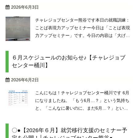
2026年6月3日
チャレジョブセンター熊谷です本日の就職訓練：
ことば表現力アップセミナー今日は「ことば表現
力アップセミナー」です。今日の内容は「大げさ
に単語の説明をしてみる」例えば、「AI」・・人
類の英知を集めたもの。人々を支配する実態のな
６月スケジュールのお知らせ♪【チャレジョブ
い影の指導者。という感じです。そこで今回のメ
センター桶川】
ンバーさんが考 ...
2026年6月2日
こんにちは！チャレジョブセンター桶川です 6月
になりましたね。 「もう6月…？」という気持ち
と、「こんなに暑いのに、まだ6月…？」という
気持ちが混ざる、なんだか不思議な季節です。 天
気の変化も大きい時期なので、どうぞ無理なくお
〇●【2026年６月】就労移行支援のセミナー予
過ごしください。 さて、 ...
定を公開！│チャレジョブセンター熊谷●