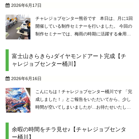
2026年6月17日
チャレジョブセンター熊谷です 本日は、月に1回
開催している制作セミナーを行いました。 今回の
制作セミナーでは、梅雨の時期に活躍する傘用の
「アンブレラマーカー」を制作しました。 アンブ
レラマーカーは傘の持ち手などに付ける目印で、
富士山きらきら♪ダイヤモンドアート完成【チ
自分の傘を一目で見分けることができる便利 ...
ャレジョブセンター桶川】
2026年6月16日
こんにちは！チャレジョブセンター桶川です 「完
成しました！」とご報告をいただいてから、少し
時間が空いてしまいましたが…お待たせいたしま
した。ステキなダイヤモンドアートの完成作品を
ご紹介します。 桜と富士山がきらきらと輝く、と
余暇の時間をチラ見せ♪【チャレジョブセンタ
ても美しい一枚です。 &n ...
ー桶川】