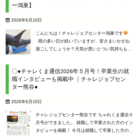
ー鴻巣】
るまでの工程 ...
2026年6月10日
こんにちは！チャレジョブセンター鴻巣です
雨の多い日が続いていますが、皆さまいかがお
過ごしでしょうか？天気が悪いとつい気持ちも下
がりがちになってしまいますが何か明るい色のア
イテムを身に付けるとパッと気持ちも明るくなる
〇●チャレくま通信2026年５月号！卒業生の就
のでオススメです♪ さて、今回は再びご利用者
職インタビューも掲載中 ｜チャレジョブセン
様のペーパ ...
ター熊谷●
2026年6月10日
チャレジョブセンター熊谷です ちゃれくま通信５
月号ができました。 就職して卒業された方のイン
タビューを掲載！ 今月は就職して卒業した方のイ
ンタビューが載っています。今月号のチャレくま