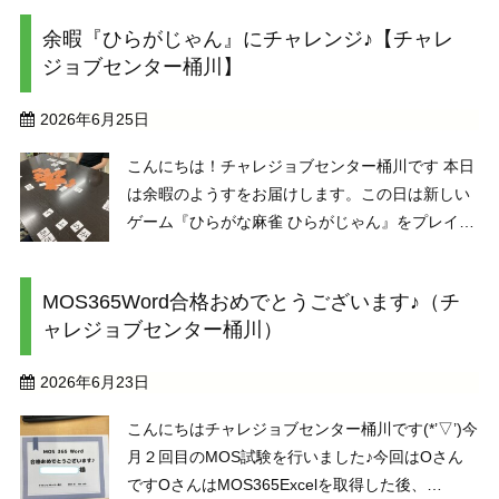
ん集中して取り組めました。 写経の効果——心
余暇『ひらがじゃん』にチャレンジ♪【チャレ
が落ち着く・ストレスが和らぐ 一文字ずつ丁寧に
ジョブセンター桶川】
書き続けると ...
2026年6月25日
こんにちは！チャレジョブセンター桶川です 本日
は余暇のようすをお届けします。この日は新しい
ゲーム『ひらがな麻雀 ひらがじゃん』をプレイし
ました 「麻雀やったことなくてもできますか？」
「全然できますよ！人数が多いので、今日は2人
MOS365Word合格おめでとうございます♪（チ
ずつのチーム戦にしましょう」&nb ...
ャレジョブセンター桶川）
2026年6月23日
こんにちはチャレジョブセンター桶川です(*’▽’)今
月２回目のMOS試験を行いました♪今回はOさん
ですOさんはMOS365Excelを取得した後、