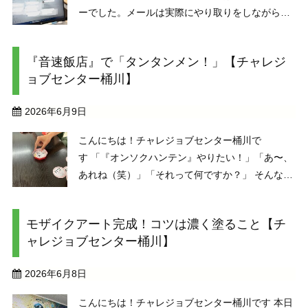
ーでした。メールは実際にやり取りをしながら進
めていきます。「会議のお知らせ」のメールや
「請求書を送る」メールなどたくさんのケースを
『音速飯店』で「タンタンメン！」【チャレジ
想定した課題があるのでそれをやっていきます。
ョブセンター桶川】
職員に ...
2026年6月9日
こんにちは！チャレジョブセンター桶川で
す 「『オンソクハンテン』やりたい！」「あ〜、
あれね（笑）」「それって何ですか？」 そんな明
るい声から始まった、この日の余暇時間。プレイ
したのはカードゲーム『音速飯店』です 「トラン
モザイクアート完成！コツは濃く塗ること【チ
プでいうと『スピード』に近い感 ...
ャレジョブセンター桶川】
2026年6月8日
こんにちは！チャレジョブセンター桶川です 本日