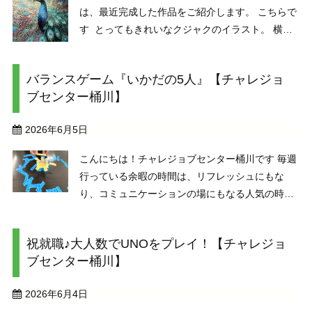
は、最近完成した作品をご紹介します。 こちらで
す とってもきれいなクジャクのイラスト。 横幅
はおよそ1メートルほどもある、迫力たっぷりの
作品です。 実はこの作品、『モザイクアート』と
バランスゲーム『いかだの5人』【チャレジョ
...
ブセンター桶川】
2026年6月5日
こんにちは！チャレジョブセンター桶川です 毎週
行っている余暇の時間は、リフレッシュにもな
り、コミュニケーションの場にもなる人気の時間
です。今回は『いかだの5人』というゲームで盛
り上がった様子をお届けします♪ 『いかだの5人』
祝就職♪大人数でUNOをプレイ！【チャレジョ
は、いかだを大きくしながら宝箱を積ん ...
ブセンター桶川】
2026年6月4日