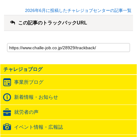
2026年6月に投稿したチャレジョブセンターの記事一覧
この記事のトラックバックURL
こ
の
記
事
の
チャレジョブログ
ト
ラ
事業所ブログ
ッ
ク
バ
新着情報・お知らせ
ッ
ク
就労者の声
URL
イベント情報・広報誌