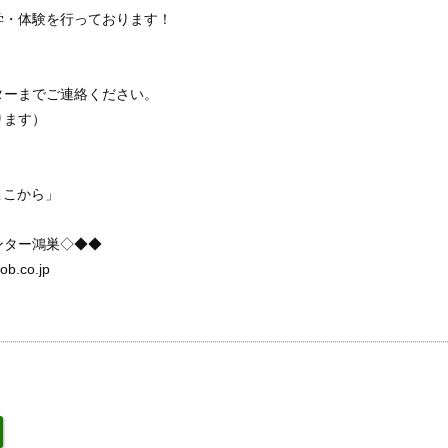
学・体験を行っております！
ターまでご連絡ください。
ります）
。
しいはここから」
ンター鴻巣◇◆◆
ob.co.jp