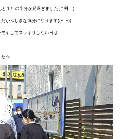
んと１年の半分が経過ぎました( *´艸｀)
かふしぎな気分になります((+_+))
ヤモヤしてスッキリしない日は
した☆