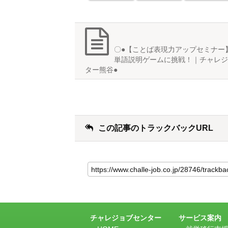
〇●【ことば表現力アップセミナー
単語説明ゲームに挑戦！｜チャレジ
ター熊谷●
この記事のトラックバックURL
こ
の
記
事
の
ト
ラ
チャレジョブセンター
サービス案内
ッ