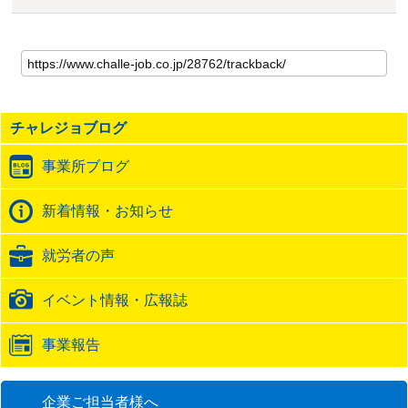
こ
の
記
事
の
チャレジョブログ
ト
ラ
事業所ブログ
ッ
ク
バ
新着情報・お知らせ
ッ
ク
就労者の声
URL
イベント情報・広報誌
事業報告
企業ご担当者様へ