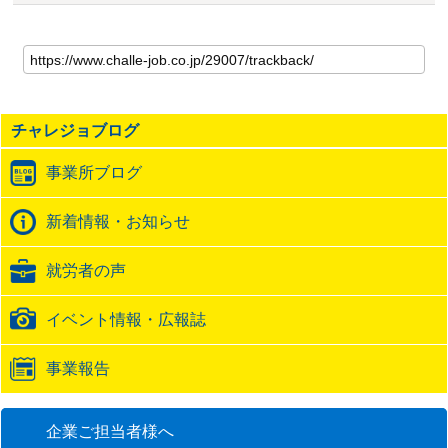
こ
の
記
事
の
チャレジョブログ
ト
ラ
事業所ブログ
ッ
ク
バ
新着情報・お知らせ
ッ
ク
就労者の声
URL
イベント情報・広報誌
事業報告
企業ご担当者様へ