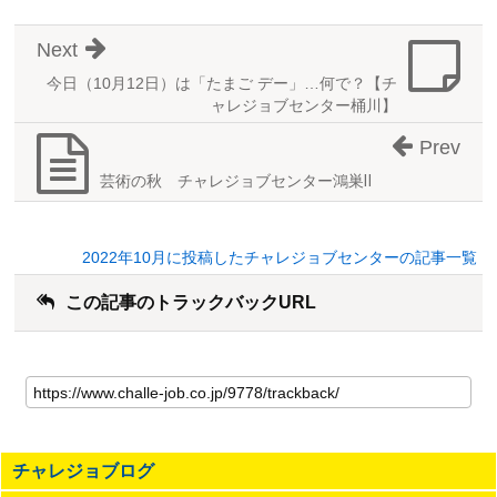
Next
今日（10月12日）は「たまご デー」…何で？【チ
ャレジョブセンター桶川】
Prev
芸術の秋 チャレジョブセンター鴻巣Ⅱ
2022年10月に投稿したチャレジョブセンターの記事一覧
この記事のトラックバックURL
こ
の
記
事
の
チャレジョブログ
ト