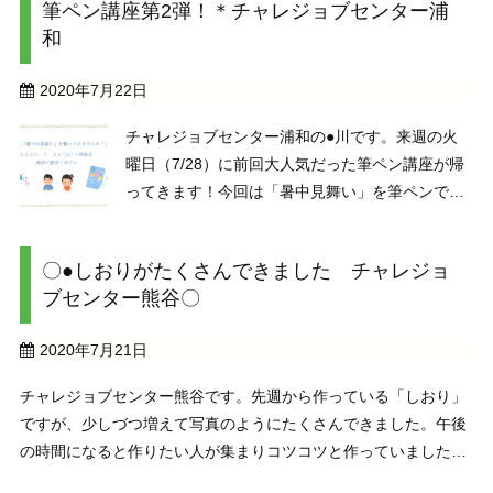
筆ペン講座第2弾！＊チャレジョブセンター浦
にあたり早く打てない・・という悩みにぶつかる
和
方が多いです。そ ...
2020年7月22日
チャレジョブセンター浦和の●川です。来週の火
曜日（7/28）に前回大人気だった筆ペン講座が帰
ってきます！今回は「暑中見舞い」を筆ペンで楽
しみたいと思います。もちろん外部からの参加も
大歓迎ですので、遠慮なくお越しくださいませ。
〇●しおりがたくさんできました チャレジョ
お知らせポスターをメンバーのSさんがかわいく
ブセンター熊谷〇
作ってくださ ...
2020年7月21日
チャレジョブセンター熊谷です。先週から作っている「しおり」
ですが、少しづつ増えて写真のようにたくさんできました。午後
の時間になると作りたい人が集まりコツコツと作っていました。
しおりなので早速本に使ってみて便利であったという方向もあり