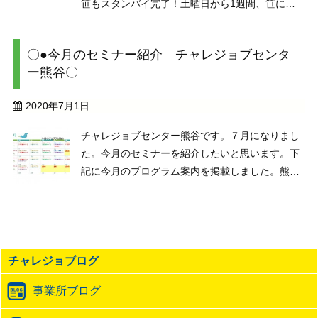
笹もスタンバイ完了！土曜日から1週間、笹に短
冊をを飾ってメンバーさんやイベント参加者様の
お願い事をかなえたいと思っています。もちろ
〇●今月のセミナー紹介 チャレジョブセンタ
ん、見学・体験者も大歓迎ですので「浦和センタ
ー熊谷〇
ーってどんな感じか ...
2020年7月1日
チャレジョブセンター熊谷です。７月になりまし
た。今月のセミナーを紹介したいと思います。下
記に今月のプログラム案内を掲載しました。熊谷
事業所では毎日のようにセミナーが開催されてい
ます。ビジネスマナーやジョブパスは社会にでて
必要なマナーや仕事の進め方などを学びますので
全員参加となって ...
チャレジョブログ
事業所ブログ