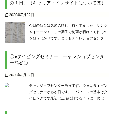
の１日。（キャリア・インサイトについて⑧）
よね。で・・ ...
2020年7月22日
今日の仙台は念願の晴れ！待ってました！サンシ
ャイーーン！！この調子で梅雨が明けてくれるの
を願うばかりです。どうもチャレジョブセンター
仙台の〇賀です。今回はキャリア・インサイトの
「職業マッチング編」です。 能力、職業興味、価
〇●タイピングセミナー チャレジョブセンタ
値観、行動特性の４つの評価の結果をもとにどん
ー熊谷〇
な職業が自分に ...
2020年7月22日
チャレジョブセンター熊谷です。今日はタイピン
グセミナーがある日です。 パソコンの基本はタ
イピングです最初は正確に打てるように、次は早
く打てるように。皆さん自分なりの目標を持って
タイピングの練習に励んでいます。そして「壁」