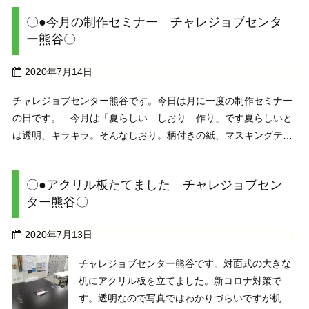
ークラフトで「清水寺」が完成しました。 ペー
〇●今月の制作セミナー チャレジョブセンタ
パークラフトの中でも、とても高度な作品です。
ー熊谷〇
作成者は ...
2020年7月14日
チャレジョブセンター熊谷です。今日は月に一度の制作セミナー
の日です。 今月は「夏らしい しおり 作り」です夏らしいと
は透明、キラキラ。そんなしおり。柄付きの紙、マスキングテー
プ、色々な形のスパンコール、シールなどを使い、好きなように
形、デザインをつくりパウチします。ご自分で絵を描 ...
〇●アクリル板たてました チャレジョブセン
ター熊谷〇
2020年7月13日
チャレジョブセンター熊谷です。対面式の大きな
机にアクリル板を立てました。新コロナ対策で
す。透明なので写真ではわかりづらいですが机の