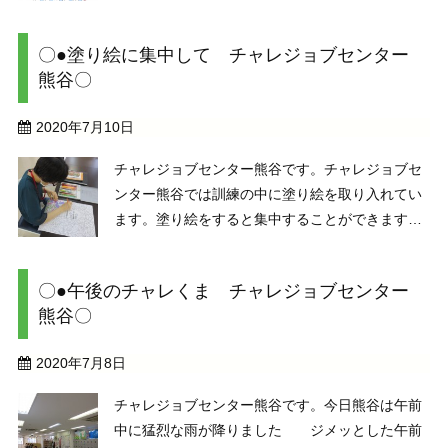
新しいスケジュールをメンバーさんに配りまし
た。 7/28（火）には筆ペン講座の第2弾として暑
〇●塗り絵に集中して チャレジョブセンター
中見舞い作成もあります。もちろん外部からの ...
熊谷〇
2020年7月10日
チャレジョブセンター熊谷です。チャレジョブセ
ンター熊谷では訓練の中に塗り絵を取り入れてい
ます。塗り絵をすると集中することができます。
塗ることだけを考えて集中すると自然とリラック
ス効果がありストレス解消にもなります。他の訓
〇●午後のチャレくま チャレジョブセンター
練に集中できず疲れた時や、集中力を付けたいと
熊谷〇
思う時や、時間が ...
2020年7月8日
チャレジョブセンター熊谷です。今日熊谷は午前
中に猛烈な雨が降りました ジメッとした午前