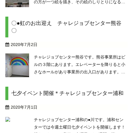
の方が一つ絵を描き、その絵のしりとりになるよ
うに絵を描いていきます。 例えば、「タコ」の
絵を描き、次の人が「こ」のつく言葉の絵を描き
〇●虹のお出迎え チャレジョブセンター熊谷
ます。この時にこれはタコですとは言いません。
〇
絵から何なのかを ...
2020年7月2日
チャレジョブセンター熊谷です。熊谷事業所はビ
ルの３階にあります。エレベーターを降りると小
さなホールがあり事業所の出入口があります。そ
のホールがとても殺風景であり何か飾れないかと
考えたところ、去年メンバーさん達で作成した大
七夕イベント開催＊チャレジョブセンター浦和
作を飾ろう！と思いつきました。サイズが合うか
な・・と心配でし ...
2020年7月1日
チャレジョブセンター浦和の●川です。浦和セン
ターでは今週土曜日七夕イベントを開催します！