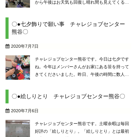
から午後はお天気も回復し晴れ間も見えてくるよ
うになりました。雨があがると人の気分も変わり
ますから不思議ですね。今日のチャレくまは午後
〇●七夕飾りで願い事 チャレジョブセンター
にセミナーがなくメンバーさんは個人個人の課題
熊谷〇
を進めています。 ...
2020年7月7日
チャレジョブセンター熊谷です。今日は七夕です
ね。今年はメンバーさんがお家にある笹を持って
きてくださいました。昨日、午後の時間に数人で
七夕飾りをつくり、笹に飾り付けをしました。笹
はどこに飾ろうかと相談しみんなが見える場所に
〇●絵しりとり チャレジョブセンター熊谷〇
飾りました。七夕といえば「願い事」 書きたい
方は短冊に思いの ...
2020年7月6日
チャレジョブセンター熊谷です。土曜余暇は毎回
好評の「絵しりとり」。「絵しりとり」とは最初