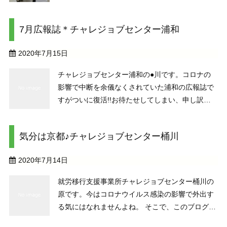
の在宅就労となるとまだまだ普及していないとこ
ろであります。通勤が困難な方にも自宅で仕事が
7月広報誌＊チャレジョブセンター浦和
できるように支援いたしたく在宅訓練を始めまし
た。在宅訓練は開始 ...
2020年7月15日
チャレジョブセンター浦和の●川です。コロナの
影響で中断を余儀なくされていた浦和の広報誌で
すがついに復活!!お待たせしてしまい、申し訳あ
りませんでした
前年度の就職実績やセミナーの
様子などをメンバーのAさん中心に作成してくだ
気分は京都♪チャレジョブセンター桶川
さいました。緊急事態宣言中のセンターの取り組
みも記事にして ...
2020年7月14日
就労移行支援事業所チャレジョブセンター桶川の
原です。今はコロナウイルス感染の影響で外出す
る気にはなれませんよね。 そこで、このブログで
旅気分を味わっていただきます！！人気のペーパ