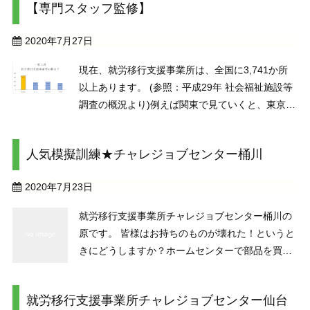
【専門スタッフ監修】
ナーではなく ...
2020年7月27日
現在、就労移行支援事業所は、全国に3,741か所
以上あります。 (参照：平成29年 社会福祉施設等
調査の概況より)例えば関東で見ていくと、東京都
には346か所、埼玉県には181か所の就労移行支援
事業所が存在します。(2020年7月現在）東京都に
人気模擬訓練★チャレジョブセンター桶川
は数多もの事業所がありますが、その中 ...
2020年7月23日
就労移行支援事業所チャレジョブセンター桶川の
原です。 皆様はお持ちのものが壊れた！というと
きにどうしますか？ホームセンターで部品を買っ
て自分で修理される方も多いのではないでしょう
か。 ホームセンター好きの方ならば、たくさん並
就労移行支援事業所チャレジョブセンター仙台
んでいる細かい部品を見ること自体を楽しめます