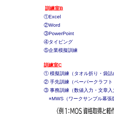
訓練室B
①Excel
②Word
③PowerPoint
④タイピング
⑤企業模擬訓練
訓練室C
① 模擬訓練（タオル折り・袋詰
② 手先訓練（ペーパークラフト
③ 事務訓練（数値入力・文章入
※MWS（ワークサンプル幕張