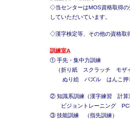
◇当センターはMOS資格取得
していただいています。
◇漢字検定等、その他の資格取
訓練室A
① 手先・集中力訓練
（折り紙 スクラッチ モザ
ぬり絵 パズル はんこ押し
② 知識系訓練（漢字練習 計算
ビジョントレーニング PC
③ 技能訓練 （指先訓練）