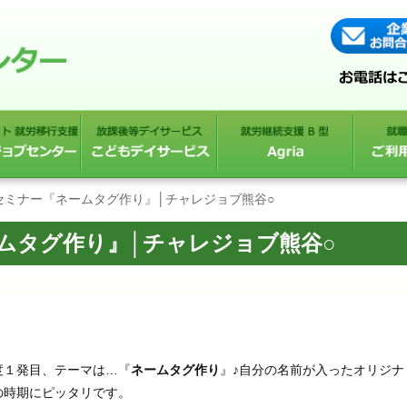
セミナー『ネームタグ作り』│チャレジョブ熊谷○
ムタグ作り』│チャレジョブ熊谷○
度１発目、テーマは…『
ネームタグ作り
』♪自分の名前が入ったオリジナ
の時期にピッタリです。