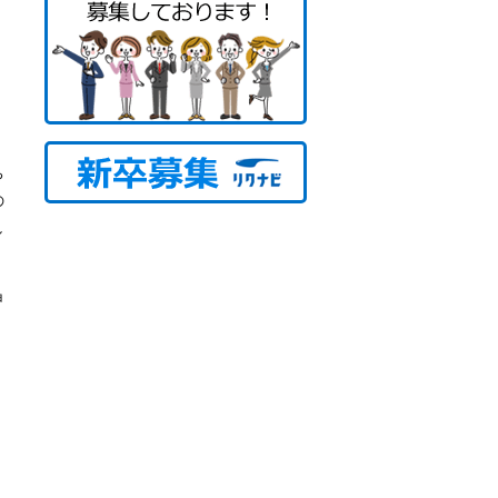
ち
の
し
申