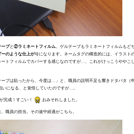
テープ
と
②ラミネートフィルム
。ゲルテープもラミネートフィルムもど
ダーのような仕上がり
になります。ネームタグの構造的には、イラスト
ネートフィルムでカバーする感じなのですが…、これがけっこうややこ
テープは貼ったから、今度は…」と、職員の説明不足も響きドタバタ（
戦いになる、と覚悟していたのですが…。
が完成！すごい！
おみそれしました。
は、職員の担当。その途中経過がこちら。